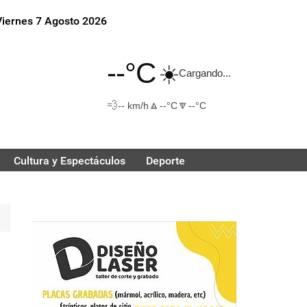
Viernes 7 Agosto 2026
--°C
☀️
Cargando...
💨
🔼
🔽
-- km/h
--°C
--°C
Cultura y Espectáculos
Deporte