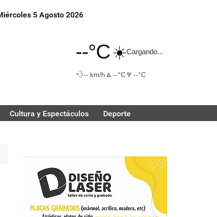
Miércoles 5 Agosto 2026
--°C
☀️
Cargando...
💨
🔼
🔽
-- km/h
--°C
--°C
Cultura y Espectáculos
Deporte