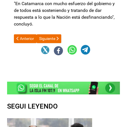
"En Catamarca con mucho esfuerzo del gobierno y
de todos está sosteniendo y tratando de dar
respuesta a lo que la Nación está desfinanciando",
concluyó.
Artículo anterior: Lucia Corpacci criticó al gobierno de Milei por
Artículo siguiente: Día Mundial de la Libertad de 
Anterior
Siguiente
SEGUI LEYENDO