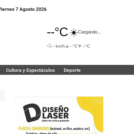
Viernes 7 Agosto 2026
--°C
☀️
Cargando...
💨
🔼
🔽
-- km/h
--°C
--°C
Cultura y Espectáculos
Deporte