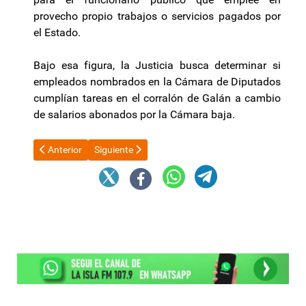
provecho propio trabajos o servicios pagados por
el Estado.
Bajo esa figura, la Justicia busca determinar si
empleados nombrados en la Cámara de Diputados
cumplían tareas en el corralón de Galán a cambio
de salarios abonados por la Cámara baja.
Artículo anterior: El gobernador Jalil: elogios y reclamos al Gobie
Artículo siguiente: Especialistas de la CEPAL pr
Anterior
Siguiente