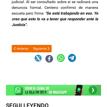
judicial. Al ser consultado sobre si se radicará una
denuncia formal, Centeno confirmó de manera
escueta pero firme:
"Se está trabajando en eso. Yo
creo que esto lo va a tener que responder ante la
Justicia".
Artículo anterior: Chau al Mundial 2026: la decisión de Axel Kicil
Artículo siguiente: Manuel Adorni se sigue demoran
Anterior
Siguiente
SEGUI LEYENDO