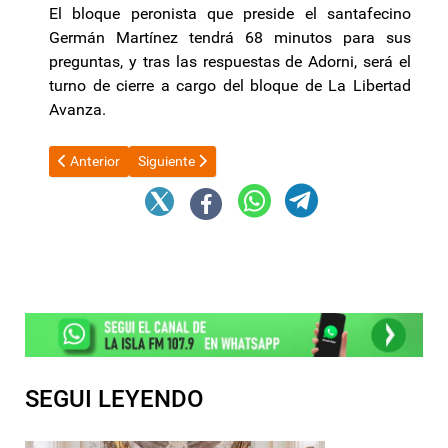
El bloque peronista que preside el santafecino
Germán Martínez tendrá 68 minutos para sus
preguntas, y tras las respuestas de Adorni, será el
turno de cierre a cargo del bloque de La Libertad
Avanza.
Artículo anterior: El Gobierno de Catamarca firmó un convenio 
Artículo siguiente: La industria argentina perdió 7
Anterior
Siguiente
SEGUI LEYENDO