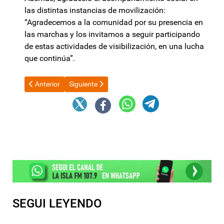
las distintas instancias de movilización:
“Agradecemos a la comunidad por su presencia en
las marchas y los invitamos a seguir participando
de estas actividades de visibilización, en una lucha
que continúa”.
Artículo anterior: ARCA: cuántos dólares se pueden depositar en
Artículo siguiente: Senado reanuda el debate por l
Anterior
Siguiente
SEGUI LEYENDO