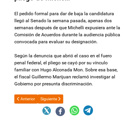
El pedido formal para dar de baja la candidatura
llegó al Senado la semana pasada, apenas dos
semanas después de que Michelli expusiera ante la
Comisión de Acuerdos durante la audiencia pública
convocada para evaluar su designación.
Según la denuncia que abrió el caso en el fuero
penal federal, el pliego se cayó por su vínculo
familiar con Hugo Alconada Mon. Sobre esa base,
el fiscal Guillermo Marijuan reclamó investigar al
Gobierno por presunta discriminación.
Artículo anterior: Tras el fuerte malestar interno, el Gobierno p
Artículo siguiente: Jalil expuso en Congreso Argen
Anterior
Siguiente