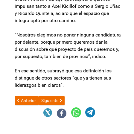
impulsan tanto a Axel Kicillof como a Sergio Uñac
y Ricardo Quintela, aclaró que el espacio que
integra optó por otro camino.
“Nosotros elegimos no poner ninguna candidatura
por delante, porque primero queremos dar la
discusión sobre qué proyecto de país queremos y,
por supuesto, también de provincia”, indicó.
En ese sentido, subrayó que esa definición los
distingue de otros sectores “que ya tienen sus
liderazgos bien claros”.
Artículo anterior: Catamarca adhirió sistema de comunicación el
Artículo siguiente: Pichetto afianza su vínculo con
Anterior
Siguiente