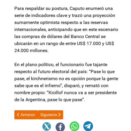
Para respaldar su postura, Caputo enumeró una
serie de indicadores clave y trazó una proyección
sumamente optimista respecto a las reservas
internacionales, anticipando que en este escenario
las compras de dólares del Banco Central se
ubicarán en un rango de entre US$ 17.000 y US$
24.000 millones.
En el plano político, el funcionario fue tajante
respecto al futuro electoral del país: “Pase lo que
pase, el kirchnerismo no es opción porque la gente
sabe que es el infierno”, disparó, y remató con
nombre propio: “Kicillof nunca va a ser presidente
de la Argentina, pase lo que pase”.
Artículo anterior: Raúl y Gobernadores del Norte Grande se reun
Artículo siguiente: Falta de identificación en calles
Anterior
Siguiente