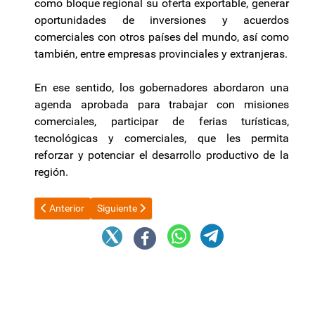
como bloque regional su oferta exportable, generar
oportunidades de inversiones y acuerdos
comerciales con otros países del mundo, así como
también, entre empresas provinciales y extranjeras.
En ese sentido, los gobernadores abordaron una
agenda aprobada para trabajar con misiones
comerciales, participar de ferias turísticas,
tecnológicas y comerciales, que les permita
reforzar y potenciar el desarrollo productivo de la
región.
Artículo anterior: El Gobierno apuesta a sancionar la reforma e
Artículo siguiente: La sentencia de Luis Caputo sob
Anterior
Siguiente